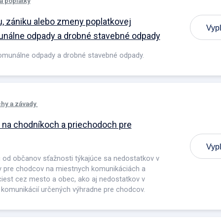
a poplatky
u, zániku alebo zmeny poplatkovej
Vypl
unálne odpady a drobné stavebné odpady
komunálne odpady a drobné stavebné odpady.
hy a závady
 na chodníkoch a priechodoch pre
Vypl
ú od občanov sťažnosti týkajúce sa nedostatkov v
v pre chodcov na miestnych komunikáciách a
iest cez mesto a obec, ako aj nedostatkov v
komunikácií určených výhradne pre chodcov.