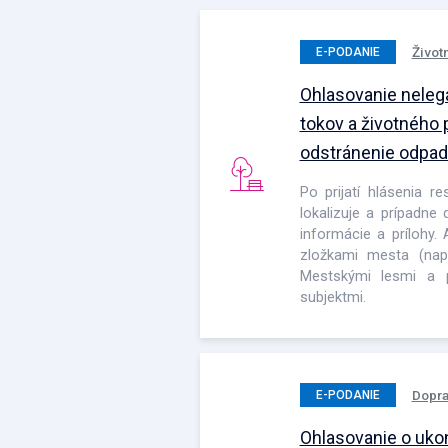
Život
E-PODANIE
Ohlasovanie neleg
tokov a životného 
odstránenie odpad
Po prijatí hlásenia r
lokalizuje a prípadne
informácie a prílohy.
zložkami mesta (nap
Mestskými lesmi a p
subjektmi.
Dopra
E-PODANIE
Ohlasovanie o uko