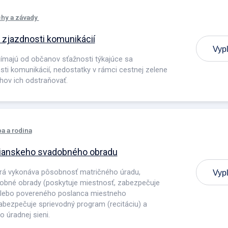
hy a závady
 zjazdnosti komunikácií
Vypl
jímajú od občanov sťažnosti týkajúce sa
ti komunikácií, nedostatky v rámci cestnej zelene
ahov ich odstraňovať.
a a rodina
čianskeho svadobného obradu
rá vykonáva pôsobnosť matričného úradu,
Vypl
adobné obrady (poskytuje miestnosť, zabezpečuje
alebo povereného poslanca miestneho
zabezpečuje sprievodný program (recitáciu) a
 úradnej sieni.