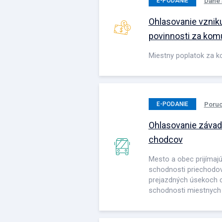
Dane 
E-PODANIE
Ohlasovanie vznik
povinnosti za kom
Miestny poplatok za 
Poruc
E-PODANIE
Ohlasovanie závad
chodcov
Mesto a obec prijímaj
schodnosti priechodo
prejazdných úsekoch c
schodnosti miestnych 