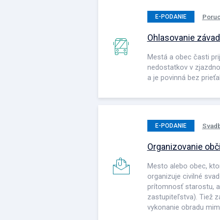
Poruc
E-PODANIE
Ohlasovanie závad
Mestá a obec časti pri
nedostatkov v zjazdnos
a je povinná bez prieť
Svadb
E-PODANIE
Organizovanie ob
Mesto alebo obec, kto
organizuje civilné sv
prítomnosť starostu, 
zastupiteľstva). Tiež 
vykonanie obradu mimo