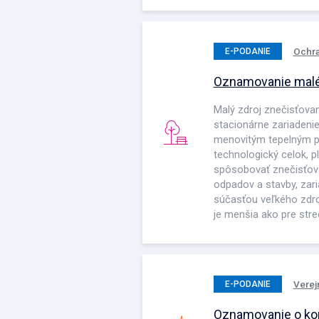
Ochra
E-PODANIE
Oznamovanie maléh
Malý zdroj znečisťovan
stacionárne zariadeni
menovitým tepelným p
technologický celok, p
spôsobovať znečisťovan
odpadov a stavby, zari
súčasťou veľkého zdro
je menšia ako pre stre
Verej
E-PODANIE
Oznamovanie o kon