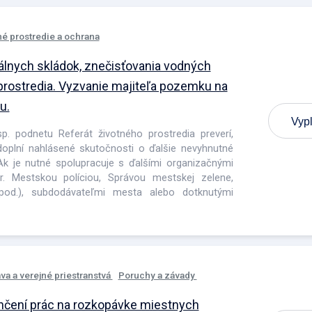
né prostredie a ochrana
álnych skládok, znečisťovania vodných
prostredia. Vyzvanie majiteľa pozemku na
u.
Vypl
esp. podnetu Referát životného prostredia preverí,
 doplní nahlásené skutočnosti o ďalšie nevyhnutné
 Ak je nutné spolupracuje s ďalšími organizačnými
r. Mestskou políciou, Správou mestskej zelene,
od.), subdodávateľmi mesta alebo dotknutými
va a verejné priestranstvá
Poruchy a závady
nčení prác na rozkopávke miestnych