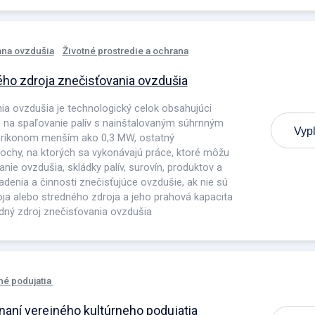
na ovzdušia
Životné prostredie a ochrana
o zdroja znečisťovania ovzdušia
ia ovzdušia je technologický celok obsahujúci
e na spaľovanie palív s nainštalovaným súhrnným
Vypl
ríkonom menším ako 0,3 MW, ostatný
lochy, na ktorých sa vykonávajú práce, ktoré môžu
ie ovzdušia, skládky palív, surovín, produktov a
adenia a činnosti znečisťujúce ovzdušie, ak nie sú
ja alebo stredného zdroja a jeho prahová kapacita
dný zdroj znečisťovania ovzdušia
né podujatia
aní verejného kultúrneho podujatia