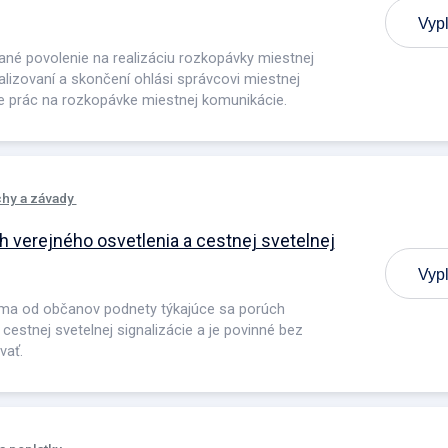
Vypl
ané povolenie na realizáciu rozkopávky miestnej
alizovaní a skončení ohlási správcovi miestnej
 prác na rozkopávke miestnej komunikácie.
hy a závady
 verejného osvetlenia a cestnej svetelnej
Vypl
íma od občanov podnety týkajúce sa porúch
cestnej svetelnej signalizácie a je povinné bez
vať.